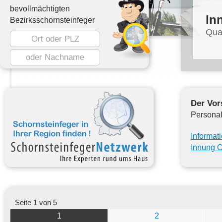
bevollmächtigten
In
Bezirksschornsteinfeger
Qua
Der Vor
Personal
Informat
Innung O
Seite 1 von 5
1
2