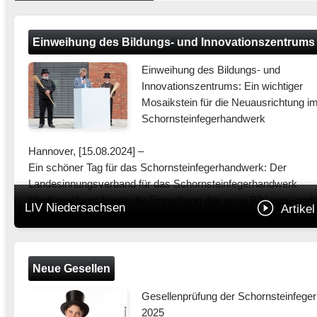
Einweihung des Bildungs- und Innovationszentrums
Einweihung des Bildungs- und
Innovationszentrums: Ein wichtiger
Mosaikstein für die Neuausrichtung i
Schornsteinfegerhandwerk
Hannover, [15.08.2024] –
Ein schöner Tag für das Schornsteinfegerhandwerk: Der
Landesinnungsverband für das Schornsteinfegerhandwerk
Niedersachsen feierte die Einweihung des neue Bildungs- und
LIV Niedersachsen
Artikel
Innovationszentrum in der SCIENCE AREA 30X
(Wissenschaftspark).
Auf einem weitläufigen Areal von 14.000 Quadratmetern wurde
Neue Gesellen
architektonisch ansprechendes Gebäudeensemble geschaffen
Gesellenprüfung der Schornsteinfeger
eingebunden in einer mit alten Baumbestand ausgestatteten g
2025
Umgebung. Drei moderne Gebäude, die den Anforderungen an